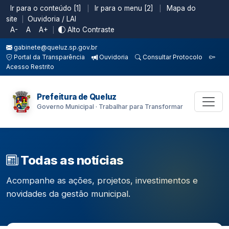
Ir para o conteúdo [1]
Ir para o menu [2]
Mapa do
|
|
site
Ouvidoria / LAI
|
A-
A
A+
Alto Contraste
|
gabinete@queluz.sp.gov.br
Portal da Transparência
Ouvidoria
Consultar Protocolo
Acesso Restrito
Prefeitura de Queluz
Governo Municipal · Trabalhar para Transformar
Todas as notícias
Acompanhe as ações, projetos, investimentos e
novidades da gestão municipal.