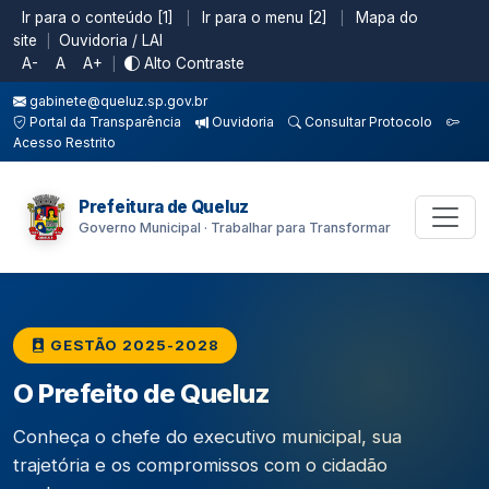
Ir para o conteúdo [1]
Ir para o menu [2]
Mapa do
|
|
site
Ouvidoria / LAI
|
A-
A
A+
Alto Contraste
|
gabinete@queluz.sp.gov.br
Portal da Transparência
Ouvidoria
Consultar Protocolo
Acesso Restrito
Prefeitura de Queluz
Governo Municipal · Trabalhar para Transformar
GESTÃO 2025-2028
O Prefeito de Queluz
Conheça o chefe do executivo municipal, sua
trajetória e os compromissos com o cidadão