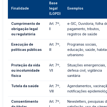
Base
Finalidade
legal
Exemplos
(LGPD)
Cumprimento de
Art. 7º,
e-SIC, Ouvidoria, folha d
obrigação legal
II
pagamento, tributos,
ou regulatória
registros de saúde
Execução de
Art. 7º,
Programas sociais,
políticas públicas
III
educação, saúde, habita
urbanismo
Proteção da vida
Art. 7º,
Situações emergenciais,
ou incolumidade
VII
defesa civil, vigilância
física
sanitária
Tutela da saúde
Art. 7º,
Agendamentos, vacinaçã
VIII
notificações epidemioló
Consentimento
Art. 7º,
Newsletters, pesquisas 
do titular
I
satisfação, uso de câme