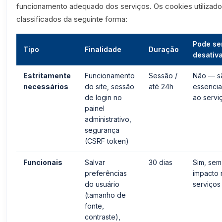
funcionamento adequado dos serviços. Os cookies utilizad
classificados da seguinte forma:
Pode se
Tipo
Finalidade
Duração
desativ
Estritamente
Funcionamento
Sessão /
Não — s
necessários
do site, sessão
até 24h
essencia
de login no
ao servi
painel
administrativo,
segurança
(CSRF token)
Funcionais
Salvar
30 dias
Sim, sem
preferências
impacto 
do usuário
serviços
(tamanho de
fonte,
contraste),