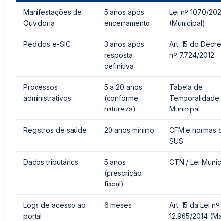
Manifestações de
5 anos após
Lei nº 1070/20
Ouvidoria
encerramento
(Municipal)
Pedidos e-SIC
3 anos após
Art. 15 do Decre
resposta
nº 7.724/2012
definitiva
Processos
5 a 20 anos
Tabela de
administrativos
(conforme
Temporalidade
natureza)
Municipal
Registros de saúde
20 anos mínimo
CFM e normas 
SUS
Dados tributários
5 anos
CTN / Lei Munic
(prescrição
fiscal)
Logs de acesso ao
6 meses
Art. 15 da Lei nº
portal
12.965/2014 (M