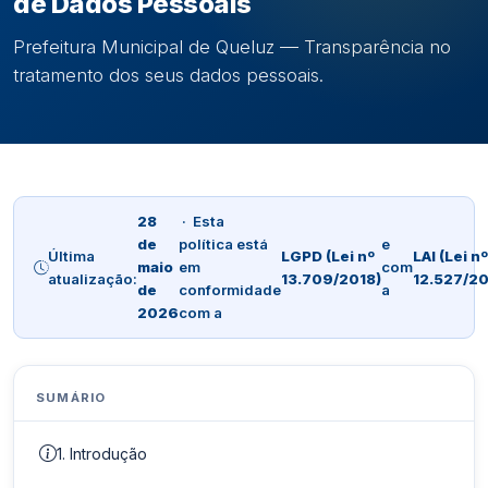
de Dados Pessoais
Prefeitura Municipal de Queluz — Transparência no
tratamento dos seus dados pessoais.
28
· Esta
de
política está
e
Última
LGPD (Lei nº
LAI (Lei nº
maio
em
com
atualização:
13.709/2018)
12.527/20
de
conformidade
a
2026
com a
SUMÁRIO
1. Introdução