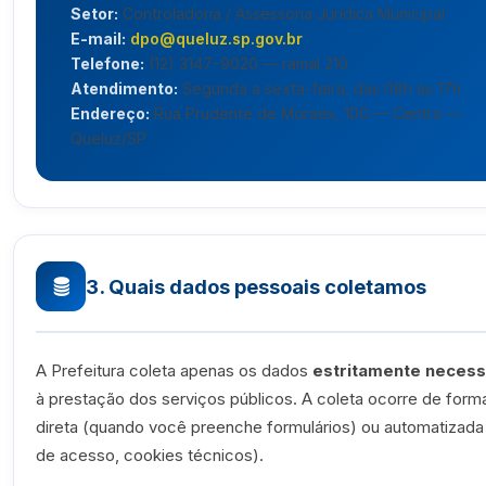
Setor:
Controladoria / Assessoria Jurídica Municipal
E-mail:
dpo@queluz.sp.gov.br
Telefone:
(12) 3147-9020 — ramal 210
Atendimento:
Segunda a sexta-feira, das 08h às 17h
Endereço:
Rua Prudente de Moraes, 100 — Centro —
Queluz/SP
3. Quais dados pessoais coletamos
A Prefeitura coleta apenas os dados
estritamente necess
à prestação dos serviços públicos. A coleta ocorre de form
direta (quando você preenche formulários) ou automatizada
de acesso, cookies técnicos).