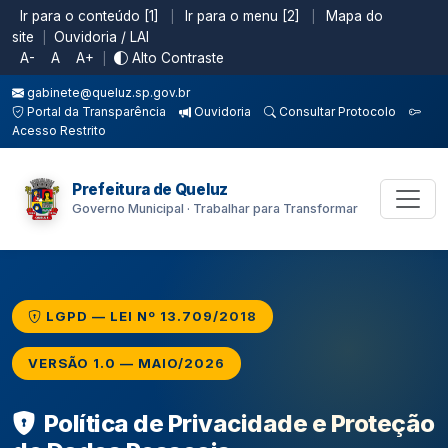
Ir para o conteúdo [1]
Ir para o menu [2]
Mapa do
|
|
site
Ouvidoria / LAI
|
A-
A
A+
Alto Contraste
|
gabinete@queluz.sp.gov.br
Portal da Transparência
Ouvidoria
Consultar Protocolo
Acesso Restrito
Prefeitura de Queluz
Governo Municipal · Trabalhar para Transformar
LGPD — LEI Nº 13.709/2018
VERSÃO 1.0 — MAIO/2026
Política de Privacidade e Proteção