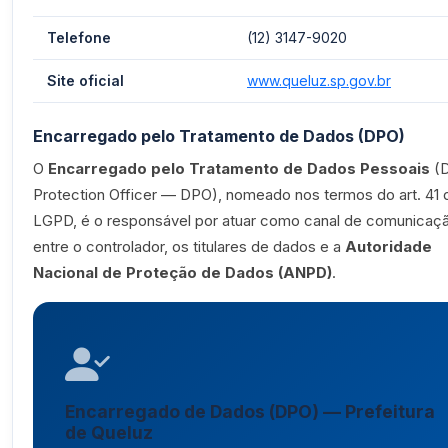
Telefone
(12) 3147-9020
Site oficial
www.queluz.sp.gov.br
Encarregado pelo Tratamento de Dados (DPO)
O
Encarregado pelo Tratamento de Dados Pessoais
(D
Protection Officer — DPO), nomeado nos termos do art. 41 
LGPD, é o responsável por atuar como canal de comunicaç
entre o controlador, os titulares de dados e a
Autoridade
Nacional de Proteção de Dados (ANPD)
.
Encarregado de Dados (DPO) — Prefeitura
de Queluz