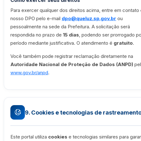
Como exercer seus direitos
Para exercer qualquer dos direitos acima, entre em contat
nosso DPO pelo e-mail
dpo@queluz.sp.gov.br
ou
pessoalmente na sede da Prefeitura. A solicitação será
respondida no prazo de
15 dias
, podendo ser prorrogado por
período mediante justificativa. O atendimento é
gratuito
.
Você também pode registrar reclamação diretamente na
Autoridade Nacional de Proteção de Dados (ANPD)
pel
www.gov.br/anpd
.
9. Cookies e tecnologias de rastreament
Este portal utiliza
cookies
e tecnologias similares para garan